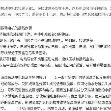
爆振动电机的接线步骤1、将接线盒外部擦干净，剥掉电缆线部分的绝缘。
出线压盖，电缆导套，密封圈套上电缆，然后把电缆的电力芯线和接地芯
爆振动电机
的接线步骤
、将接线盒外部擦干净，剥掉电缆线部分的绝缘。
、卸下出线压盖、电缆导套
不锈钢振动电机
、密封圈、接线盒盖。
、将出线压盖，电缆导套
不锈钢振动电机
，密封圈套上电缆，然后把电缆的
意导线部分不要露在弓型垫圈外。
、装好密封圈、电缆导套
不锈钢振动电机
、出线压板和接线盒盖。
、拆装中应注意保护防爆面不要损伤，装配时应涂防锈油，装好后防爆面须
析防爆振动电机轴承生锈的原因 1.一般厂家使用的绝缘漆会挥发出酸
生成的酸成分、受热或氧化分解生成的低级脂肪酸、漆固化物水分解后生
成分，导致润滑脂蜕变
隔爆振动电机
，而且这种酸性成分又推进油脂的水解
.润滑脂的作业原理，是使用油脂层将钢球与表里滚道分隔，使用油脂的
滚道的金属界面，削减金属外表的磨损并维护金属免受空气和水份腐蚀
防
转变。 4.但润滑脂蜕变后，粘度会改动，油膜破穿，润滑脂的分隔功