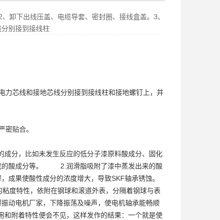
2、卸下出线压盖、电缆导套、密封圈、接线盒盖。3、
线分别接到接线柱
电力芯线和接地芯线分别接到接线柱和接地螺钉上，并
严密贴合。
的成分，比如未发生反应的低分子漆原料酸成分、固化
成的酸成分等。 2.润滑脂吸附了漆中蒸发出来的酸
，成果使酸性成分的浓度增大，导致SKF轴承锈蚀。
粘度特性，依附在钢球和滚道外表，分隔着钢球与表
爆振动电机厂家
，下降振荡及噪声，使电机轴承能畅顺
用和附着特性便会不见，这样发作的结果：一个就是使