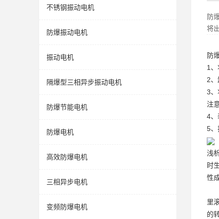
不锈钢振动电机
防
将
防爆振动电机
防
振动电机
1
2
隔爆型三相异步振动电机
3
注
防爆节能电机
4
5
防爆电机
浅
高效防爆电机
时
性
三相异步电机
3
里
变频防爆电机
的