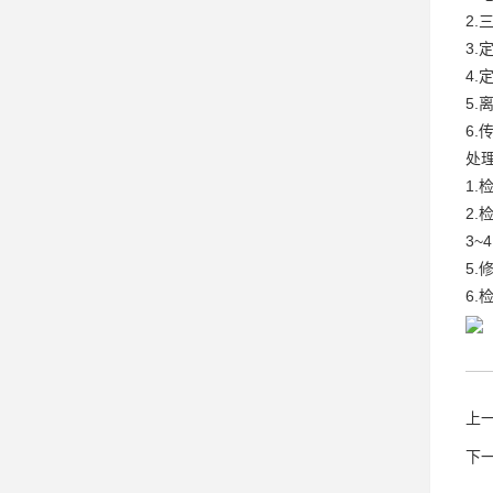
2.
3.
4.
5
6
处
1
2
3~
5
6
上
下