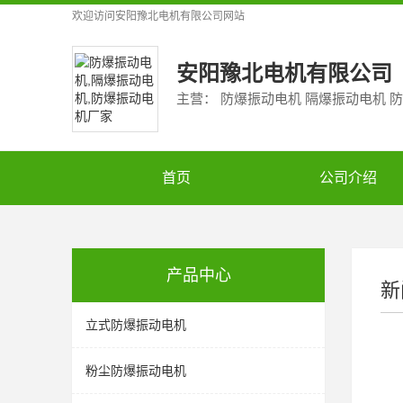
欢迎访问
安阳豫北电机有限公司
网站
安阳豫北电机有限公司
主营： 防爆振动电机 隔爆振动电机 
首页
公司介绍
产品中心
新
立式防爆振动电机
粉尘防爆振动电机