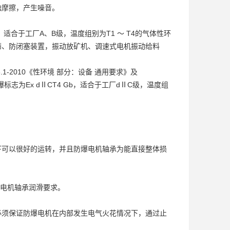
触摩擦，产生噪音。
适合于工厂A、B级，温度组别为T1 ～ T4的气体性环
筛、防闭塞装置，振动放矿机、调速式电机振动给料
2010《性环境 部分：设备 通用要求》及
防爆标志为Ex dⅡCT4 Gb，适合于工厂dⅡC级，温度组
下可以很好的运转，并且防爆电机轴承为能直接整体损
爆电机轴承润滑要求。
必须保证防爆电机在内部发生电气火花情况下，通过止