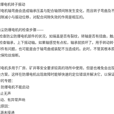
防爆电机转子振动
爆电机轴弯曲会造成轴承压盖与配合轴颈间隙发生变化，而且转子弯曲及
间隙减小与振动位移，对配合间隙失效的作用是相互的。
防尘防爆电机的检查步骤——
、检查防尘防爆电机部件的状况，如端盖是否有裂纹，转轴是否有扭曲，触
、检查轴承，上下摇动轴。如果轴感觉有点松，轴承就损坏了。用手转动转
部件有问题，也可能是由于轴弯曲或装配不当造成的。此时，不管其根本
致保险丝熔断。
爆电机多用于厂房、矿井等安全要求较高的场所中使用，但是也难免会出
决方案，这样在防爆电机出现故障时能够快速的定位错误并解决它，以保
修的专题：
、防爆电机不能启动
静止无声
振动、有异常声响
能原因：
电源未接通