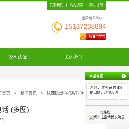
联系我们
站内搜索
网站地图
全国销售热线：
15137238894
公司认证
联系我们
商盟客服
>
您好，欢迎莅临我们
机首页
>
新闻资讯
>
陕西防爆电机系列电话 (多图)
的网站，欢迎咨询...
 (多图)
刘经理：
59