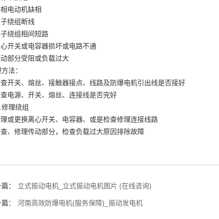
三相电动机缺相
定子绕组断线
定子绕组相间短路
.离心开关或电容器损坏或电路不通
.传动部分受阻或负载过大
理方法：
.检查开关、熔丝、接触器接点、线路及防爆电机引出线是否接好
.检查电源、开关、熔丝、连接线是否完好
4.修理绕组
.修理或更换离心开关、电容器、或是检查修理连接线路
.检查、修理传动部分，检查负载过大原因排除故障
一篇：
立式振动电机_立式振动电机图片 (在线咨询)
一篇：
河南高效防爆电机(服务保障)_振动发电机