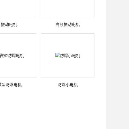
振动电机.
高频振动电机
微型防爆电机
防爆小电机