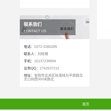
联系我们
CONTACT US
电话：
0372-5360285
联系人：
刘经理
手机：
15137238894
业务QQ：
2742537211
地址：
安阳市北关区狄清线与平原路交
叉口向西300米路北
首页