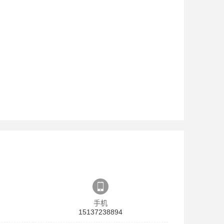
手机
15137238894