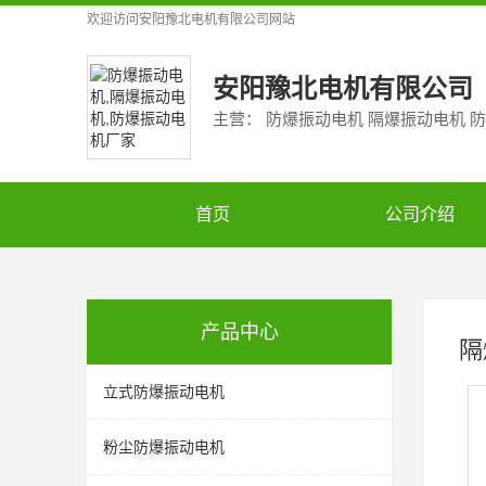
欢迎访问
安阳豫北电机有限公司
网站
安阳豫北电机有限公司
主营： 防爆振动电机 隔爆振动电机 
首页
公司介绍
产品中心
隔
立式防爆振动电机
粉尘防爆振动电机