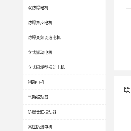
双防爆电机
防爆异步电机
防爆变频调速电机
立式振动电机
立式隔爆型振动电机
制动电机
联
气动振动器
防爆仓壁振动器
高压防爆电机