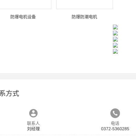
防爆电机设备
防爆防潮电机
系方式
联系人
电话
刘经理
0372-5360285