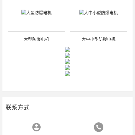
大型防爆电机
大中小型防爆电机
联系方式