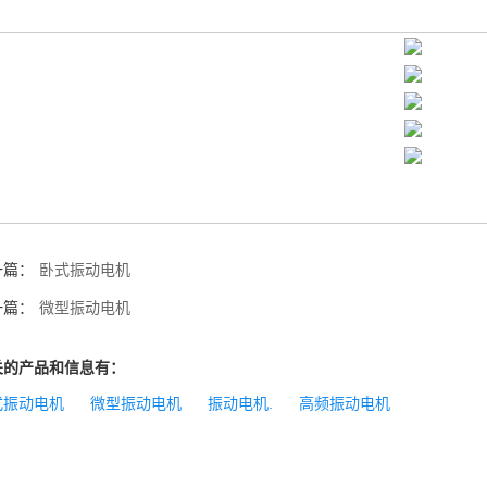
一篇：
卧式振动电机
一篇：
微型振动电机
关的产品和信息有：
式振动电机
微型振动电机
振动电机.
高频振动电机