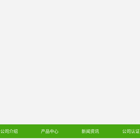
公司介绍
产品中心
新闻资讯
公司认证