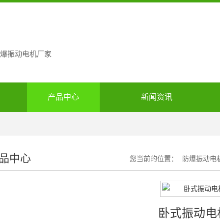
防爆振动电机厂家
产品中心
新闻资讯
品中心
您当前的位置：
防爆振动电
卧式振动电