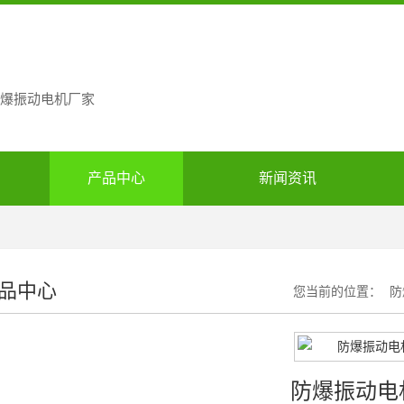
防爆振动电机厂家
产品中心
新闻资讯
品中心
您当前的位置：
防
防爆振动电