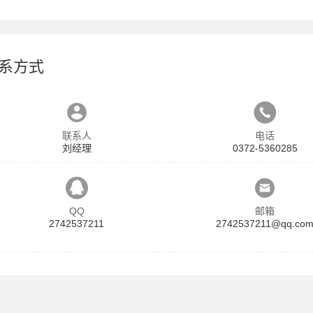
系方式
联系人
电话
刘经理
0372-5360285
QQ
邮箱
2742537211
2742537211@qq.co