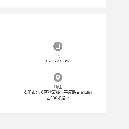
手机
15137238894
地址
m
安阳市北关区狄清线与平原路交叉口向
西300米路北