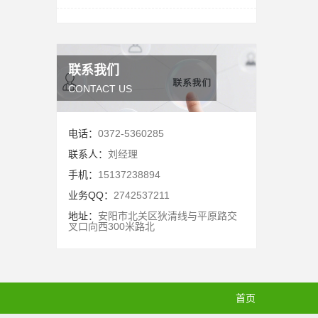
联系我们
CONTACT US
电话：
0372-5360285
联系人：
刘经理
手机：
15137238894
业务QQ：
2742537211
地址：
安阳市北关区狄清线与平原路交
叉口向西300米路北
首页