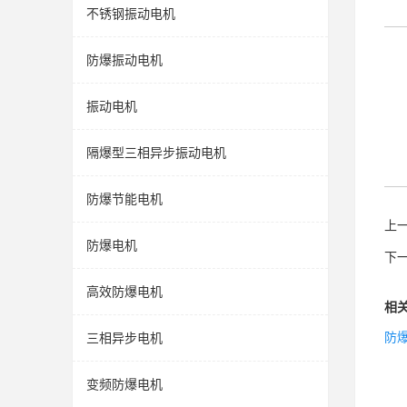
不锈钢振动电机
防爆振动电机
振动电机
隔爆型三相异步振动电机
防爆节能电机
上
防爆电机
下
高效防爆电机
相
防
三相异步电机
变频防爆电机