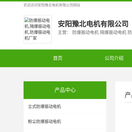
欢迎访问
安阳豫北电机有限公司
网站
安阳豫北电机有限公司
主营： 防爆振动电机 隔爆振动电机 
首页
公司介绍
产品中心
产
立式防爆振动电机
粉尘防爆振动电机